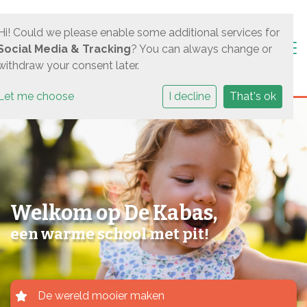
Hi! Could we please enable some additional services for
Togg
Social Media & Tracking
? You can always change or
withdraw your consent later.
Let me choose
I decline
That's ok
Welkom op De Kabas,
een warme school met pit!
De wereld mooier maken