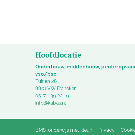
Hoofdlocatie
Onderbouw, middenbouw, peuteropvan
vso/bso
Tuinen 28
8801 VW Franeker
0517 - 39 22 19
info@kabas.nl
BMS, onderwijs met kleur!
Privacy
Cookie