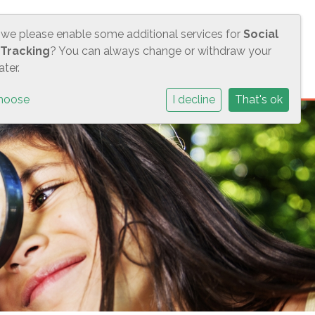
 we please enable some additional services for
Social
S
ACTUEEL
CONTACT
BMS
 Tracking
? You can always change or withdraw your
ter.
hoose
I decline
That's ok