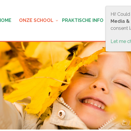
Hi! Could
HOME
ONZE SCHOOL
PRAKTISCHE INFO
OUDER
Media &
consent la
Let me c