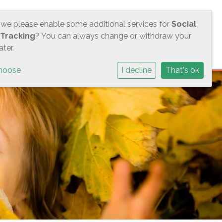
 we please enable some additional services for
Social
S
ACTUEEL
CONTACT
BMS
 Tracking
? You can always change or withdraw your
ter.
hoose
I decline
That's ok