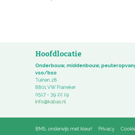
Hoofdlocatie
Onderbouw, middenbouw, peuteropvan
vso/bso
Tuinen 28
8801 VW Franeker
0517 - 39 22 19
info@kabas.nl
BMS, onderwijs met kleur!
Privacy
Cookie