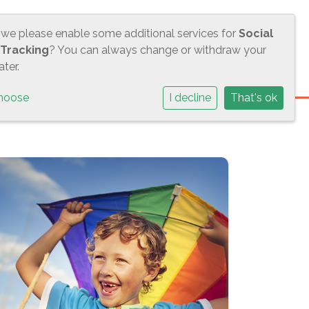
 we please enable some additional services for
Social
S
ACTUEEL
CONTACT
BMS
 Tracking
? You can always change or withdraw your
ter.
hoose
I decline
That's ok