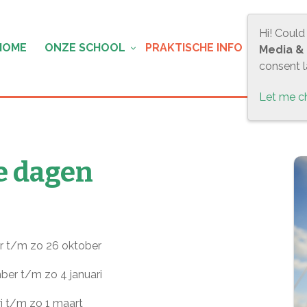
Hi! Could
HOME
ONZE SCHOOL
PRAKTISCHE INFO
OUDER
Media &
consent la
Let me c
e dagen
ober t/m zo 26 oktober
mber t/m zo 4 januari
ri t/m zo 1 maart