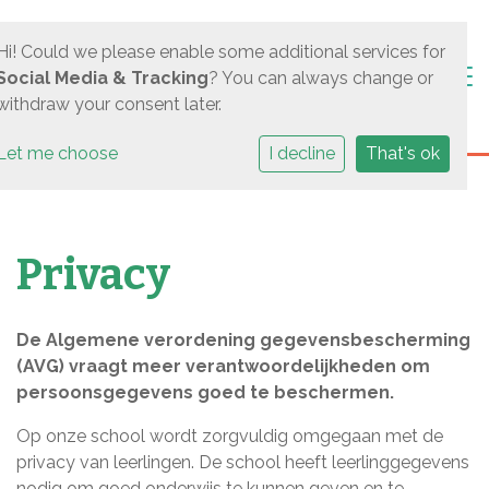
Hi! Could we please enable some additional services for
Togg
Social Media & Tracking
? You can always change or
withdraw your consent later.
Let me choose
I decline
That's ok
Privacy
De Algemene verordening gegevensbescherming
(AVG) vraagt meer verantwoordelijkheden om
persoonsgegevens goed te beschermen.
Op onze school wordt zorgvuldig omgegaan met de
privacy van leerlingen. De school heeft leerlinggegevens
nodig om goed onderwijs te kunnen geven en te